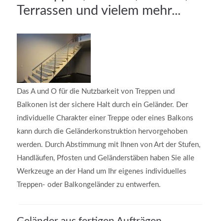
Terrassen und vielem mehr...
MEHR INFOS
Das A und O für die Nutzbarkeit von Treppen und
Balkonen ist der sichere Halt durch ein Geländer. Der
individuelle Charakter einer Treppe oder eines Balkons
kann durch die Geländerkonstruktion hervorgehoben
Good Service
werden. Durch Abstimmung mit Ihnen von Art der Stufen,
Handläufen, Pfosten und Geländerstäben haben Sie alle
Lorem ipsum dolor sit amet, consectetuer adipiscing
Werkzeuge an der Hand um Ihr eigenes individuelles
elit. Aenean commodo ligula eget dolor.
Treppen- oder Balkongeländer zu entwerfen.
MEHR INFOS