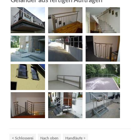
Geländer aus fertigen Aufträgen
Modern & Simple
Lorem ipsum dolor sit amet, consectetuer adipiscing
elit. Aenean commodo ligula eget dolor.
MEHR INFOS
< Schlosserei
Nach oben
Handläufe >