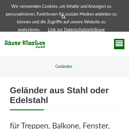
Wir verwenden Cookies, um Inhalte und Anzeigen zu
info@zaeuneklaassen.de
+49 (0)2156 - 91 09 744
personalisieren, Funktionen für soziale Medien anbieten zu
können und die Zugriffe auf unsere Website zu
analysieren.
Link zur Datenschutzerklärung
Zustimmen
Geländer
Geländer aus Stahl oder
Edelstahl
Web Projects
Lorem ipsum dolor sit amet, consectetuer adipiscing
elit. Aenean commodo ligula eget dolor.
für Treppen, Balkone, Fenster,